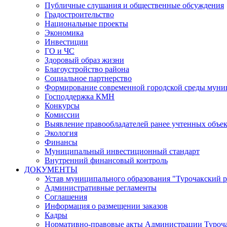
Публичные слушания и общественные обсуждения
Градостроительство
Национальные проекты
Экономика
Инвестиции
ГО и ЧС
Здоровый образ жизни
Благоустройство района
Социальное партнерство
Формирование современной городской среды муниц
Господдержка КМН
Конкурсы
Комиссии
Выявление правообладателей ранее учтенных объе
Экология
Финансы
Муниципальный инвестиционный стандарт
Внутренний финансовый контроль
ДОКУМЕНТЫ
Устав муниципального образования "Турочакский 
Административные регламенты
Соглашения
Информация о размещении заказов
Кадры
Нормативно-правовые акты Администрации Туроча