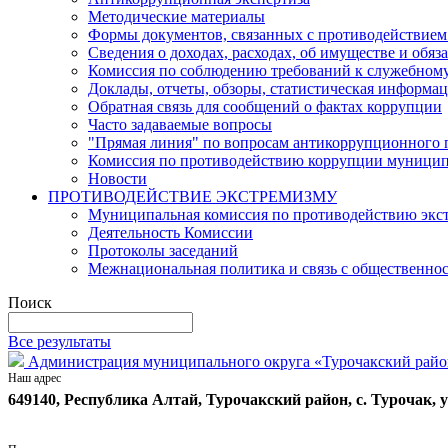
Методические материалы
Формы документов, связанных с противодействием
Сведения о доходах, расходах, об имуществе и обяз
Комиссия по соблюдению требований к служебному
Доклады, отчеты, обзоры, статистическая информа
Обратная связь для сообщений о фактах коррупции
Часто задаваемые вопросы
"Прямая линия" по вопросам антикоррупционного
Комиссия по противодействию коррупции муницип
Новости
ПРОТИВОДЕЙСТВИЕ ЭКСТРЕМИЗМУ
Муниципальная комиссия по противодействию экст
Деятельность Комиссии
Протоколы заседаний
Межнациональная политика и связь с общественно
Поиск
Все результаты
Администрация муниципального округа «Турочакский райо
Наш адрес
649140, Республика Алтай, Турочакский район, с. Турочак, у