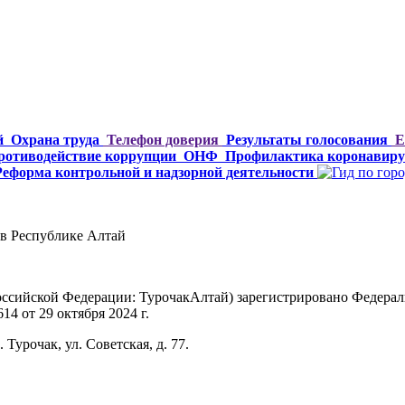
й
Охрана труда
Телефон доверия
Результаты голосования
Е
ротиводействие коррупции
ОНФ
Профилактика коронавиру
Реформа контрольной и надзорной деятельности
в Республике Алтай
Российской Федерации: ТурочакАлтай) зарегистрировано Федерал
4 от 29 октября 2024 г.
Турочак, ул. Советская, д. 77.