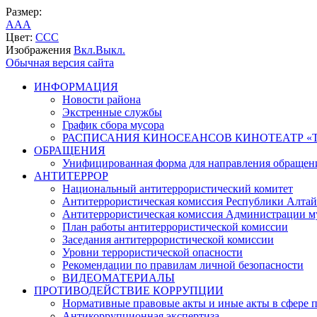
Размер:
A
A
A
Цвет:
C
C
C
Изображения
Вкл.
Выкл.
Обычная версия сайта
ИНФОРМАЦИЯ
Новости района
Экстренные службы
График сбора мусора
РАСПИСАНИЯ КИНОСЕАНСОВ КИНОТЕАТР «Т
ОБРАЩЕНИЯ
Унифицированная форма для направления обращен
АНТИТЕРРОР
Национальный антитеррористический комитет
Антитеррористическая комиссия Республики Алтай
Антитеррористическая комиссия Администрации м
План работы антитеррористической комиссии
Заседания антитеррористической комиссии
Уровни террористической опасности
Рекомендации по правилам личной безопасности
ВИДЕОМАТЕРИАЛЫ
ПРОТИВОДЕЙСТВИЕ КОРРУПЦИИ
Нормативные правовые акты и иные акты в сфере 
Антикоррупционная экспертиза