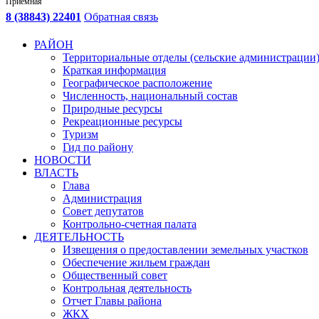
Приемная
8 (38843) 22401
Обратная связь
РАЙОН
Территориальные отделы (сельские администрации
Краткая информация
Географическое расположение
Численность, национальный состав
Природные ресурсы
Рекреационные ресурсы
Туризм
Гид по району
НОВОСТИ
ВЛАСТЬ
Глава
Администрация
Совет депутатов
Контрольно-счетная палата
ДЕЯТЕЛЬНОСТЬ
Извещения о предоставлении земельных участков
Обеспечение жильем граждан
Общественный совет
Контрольная деятельность
Отчет Главы района
ЖКХ