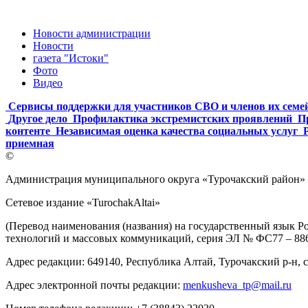
Новости администрации
Новости
газета "Истоки"
Фото
Видео
Сервисы поддержки для участников СВО и членов их семе
Другое дело
Профилактика экстремистских проявлений
П
контенте
Независимая оценка качества социальных услуг
приемная
©
Администрация муниципального округа «Турочакский район» 
Сетевое издание «TurochakAltai»
(Перевод наименования (названия) на государственный язык 
технологий и массовых коммуникаций, серия ЭЛ № ФС77 – 8861
Адрес редакции: 649140, Республика Алтай, Турочакский р-н, с. 
Адрес электронной почты редакции:
menkusheva_tp@mail.ru